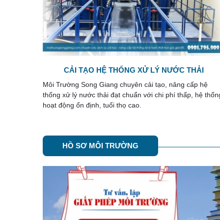
ẢI
CÁC PHƯƠNG PHÁP XỬ LÝ DẦU MỠ TRONG
NƯỚC THẢI
p hệ
Theo các nghiên cứu cho thấy, lượng dầu mỡ trong nướ
 hệ thống
thải sinh hoạt không vượt quá 20 mg/l, với nước thải côn
nghiệp và 10 mg/l. Vậy nên xử lý dầu mỡ ...
HỒ SƠ MÔI TRƯỜNG