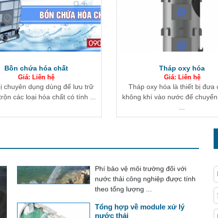
Nước là tài nguyên thiết yếu cho
mọi hoạt động sống và sản ...
Xử lý nước thải ứng dụng vật
liệu mang vi sinh EBB
Tháp oxy hóa
Bể tuyển nổi hình chữ n
EBB là một khối vật liệu sinh học
Giá: Liên hệ
Giá: Liên hệ
tổng hợp xốp, được tẩm các vi
oxy hóa là thiết bị đưa oxy từ
Thiết bị kỹ thuật tiên tiến tr
khuẩn hiếu khí ...
hí vào nước để chuyển hóa sắt
thống xử lý nước thải vận hành
...
Phương pháp tính phí bảo vệ
môi trường đối với nước thải
công nghiệp
Phí bảo vệ môi trường đối với
nước thải công nghiệp được tính
theo tổng lượng ...
Tổng hợp về module xử lý
nước thải
Module xử lý nước thải là hệ
thống tích hợp toàn bộ các thiết