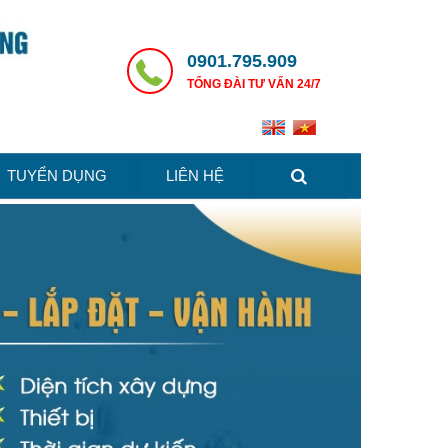
0901.795.909
TỔNG ĐÀI TƯ VẤN 24/7
TUYỂN DỤNG
LIÊN HỆ