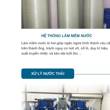
LỌC NƯỚC GIẾNG KHOAN
h cáu cặn
Nước giếng khoan được cho là nguồn nước tối ưu nhất 
rì hiệu
sử dụng cho các hoạt động sinh hoạt thường ngày, sản
xuất công nghiệp. Vì sao cần các hệ ...
XỬ LÝ NƯỚC THẢI