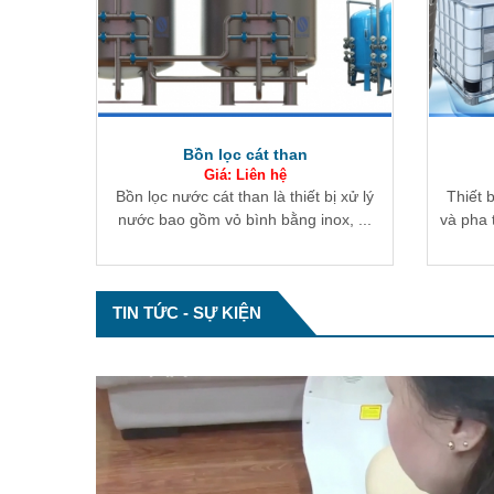
Bồn chứa hóa chất
Giá: Liên hệ
ị xử lý
Thiết bị chuyên dụng dùng để lưu trữ
Tháp 
x, ...
và pha trộn các loại hóa chất có tính ...
không k
TIN TỨC - SỰ KIỆN