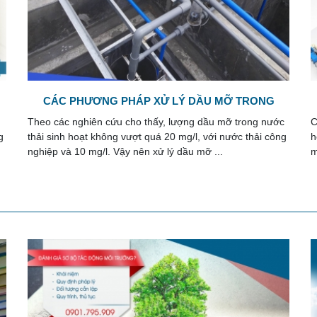
THIẾT KẾ HỆ THỐNG XỬ LÝ NƯỚC THẢI CHUNG
CƯ
c
Công ty môi trường Song Giang nhận tư vấn và thiết kế
S
g
hệ thống xử lý nước thải chung cư trọn gói đảm bảo đạt
đ
mọi yêu cầu của các chủ đầu tư, cũng ...
h