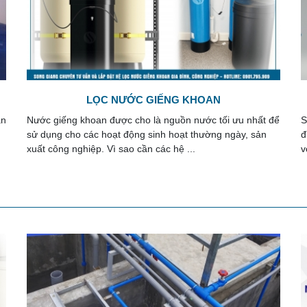
HỆ THỐNG RO
để
Song Giang chuyên tư vấn, lắp đặt các hệ thống RO gia
S
đình - công nghiệp với các công suất khác nhau phù hợp
n
với nhu cầu sử dụng. Cam kết chất lượng các ...
c