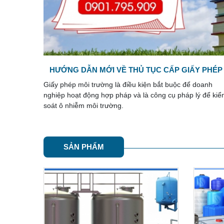
 PHÉP
ĐÁNH GIÁ SƠ BỘ TÁC ĐỘNG MÔI TRƯỜNG
oanh
Một số dự án đầu tư khi lập ĐTM bắt buộc phải thực hiệ
ý để kiểm
đáng giá sơ bộ tác động môi trường trước khi trình nộp
đến cơ quan Nhà nước. Đối ...
SẢN PHẨM