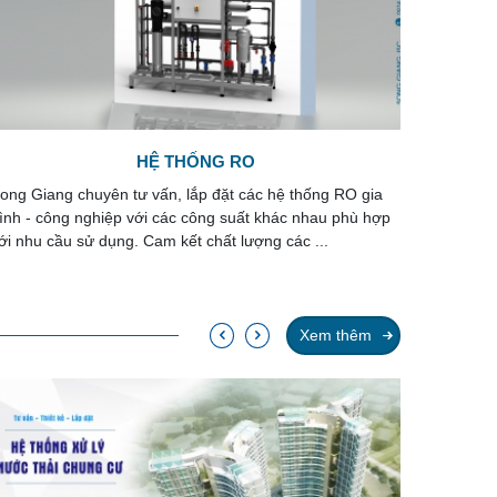
HỆ THỐNG LỌC NƯỚC
CÔN
ong Giang chuyên thiết kế, gia công, lắp đặt hệ thống lọc
Công ngh
ước đạt chất lượng cao với chi phí đầu tư thấp. Thẩm mỹ
đảm bảo 
ao, độ bền vượt trội, dễ ...
đủ các ti
Xem thêm