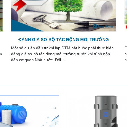
NỘI DUNG GIẤY PHÉP MÔI TRƯỜNG
n
Giấy phép môi trường là thủ tục hồ sơ mới được Nhà
K
Tổng hợp về module xử lý
nước thải
nước quy định thông qua nhiều văn bản luật mới ban
p
hành và áp dụng kể từ năm 2022.
đ
Module xử lý nước thải là hệ
thống tích hợp toàn bộ các thiết
bị công nghệ thực ...
Bể lắng và công nghệ xử lý
nước thải
Trong các công nghệ xử lý nước
thải, bể lắng đóng vai trò ...
Nước cứng và làm mềm nước
cứng