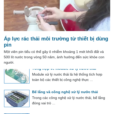
Nước là tài nguyên thiết yếu cho mọi hoạt động
sống và sản ...
Xử lý nước thải ứng dụng vật liệu mang vi
sinh EBB
EBB là một khối vật liệu sinh học tổng hợp xốp,
được tẩm các vi khuẩn hiếu khí ...
Áp lực rác thải môi trường từ thiết bị dùng
Phương pháp tính phí bảo vệ môi trường
pin
đối với nước thải công nghiệp
Một viên pin tiểu có thể gây ô nhiễm khoảng 1 mét khối đất và
Phí bảo vệ môi trường đối với nước thải công
500 lít nước trong vòng 50 năm, ảnh hưởng đến sức khỏe con
nghiệp được tính theo tổng lượng ...
người.
Tổng hợp về module xử lý nước thải
Module xử lý nước thải là hệ thống tích hợp
toàn bộ các thiết bị công nghệ thực ...
Bể lắng và công nghệ xử lý nước thải
Trong các công nghệ xử lý nước thải, bể lắng
đóng vai trò ...