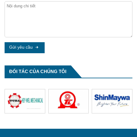
Nước cứng và làm mềm nước cứng
Nước là tài nguyên thiết yếu cho mọi hoạt động
sống và sản ...
Gửi yêu cầu
ĐỐI TÁC CỦA CHÚNG TÔI