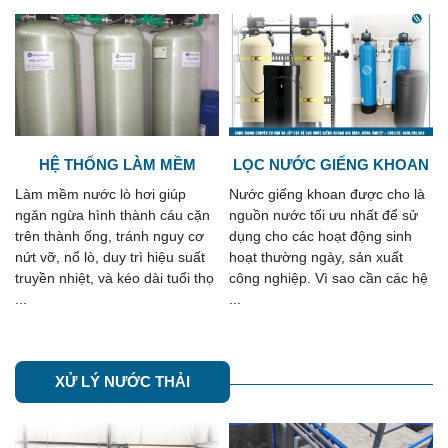
LỌC NƯỚC GIẾNG KHOAN
HỆ THỐNG RO
Nước giếng khoan được cho là
Song Giang chuyên tư vấn, lắp
nguồn nước tối ưu nhất để sử
đặt các hệ thống RO gia đình -
dụng cho các hoạt động sinh
công nghiệp với các công suất
hoạt thường ngày, sản xuất
khác nhau phù hợp với nhu cầu
công nghiệp. Vì sao cần các hệ
sử dụng. Cam kết chất lượng
...
các ...
XỬ LÝ NƯỚC THẢI