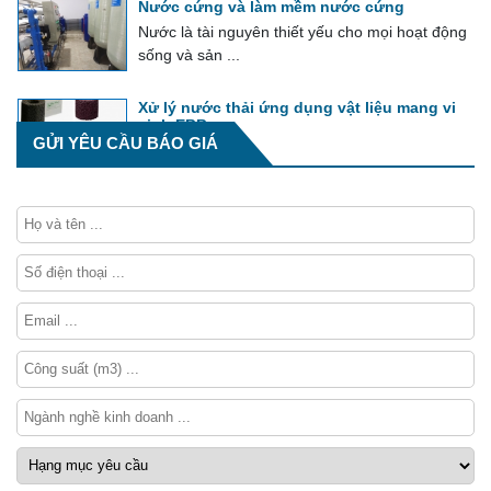
Nước cứng và làm mềm nước cứng
Nước là tài nguyên thiết yếu cho mọi hoạt động
sống và sản ...
Xử lý nước thải ứng dụng vật liệu mang vi
sinh EBB
GỬI YÊU CẦU BÁO GIÁ
EBB là một khối vật liệu sinh học tổng hợp xốp,
được tẩm các vi khuẩn hiếu khí ...
Phương pháp tính phí bảo vệ môi trường
đối với nước thải công nghiệp
Phí bảo vệ môi trường đối với nước thải công
nghiệp được tính theo tổng lượng ...
Tổng hợp về module xử lý nước thải
Module xử lý nước thải là hệ thống tích hợp
toàn bộ các thiết bị công nghệ thực ...
Bể lắng và công nghệ xử lý nước thải
Trong các công nghệ xử lý nước thải, bể lắng
đóng vai trò ...