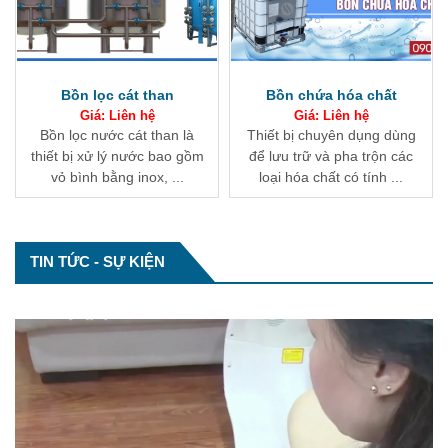
Bồn chứa hóa chất
Tháp oxy hóa
Giá: Liên hệ
Giá: Liên hệ
Thiết bị chuyên dụng dùng
Tháp oxy hóa là thiết bị đưa
để lưu trữ và pha trộn các
oxy từ không khí vào nước
loại hóa chất có tính ...
để chuyển hóa sắt ...
Tổng hợp về module xử lý nước thải
TIN TỨC - SỰ KIỆN
Module xử lý nước thải là hệ thống tích hợp
toàn bộ các thiết bị công nghệ thực ...
Bể lắng và công nghệ xử lý nước thải
Trong các công nghệ xử lý nước thải, bể lắng
đóng vai trò ...
Nước cứng và làm mềm nước cứng