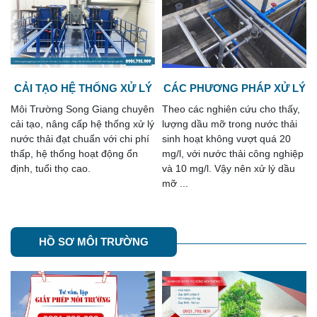
Ý
CÁC PHƯƠNG PHÁP XỬ LÝ
THIẾT KẾ HỆ THỐNG XỬ LÝ
DẦU MỠ TRONG NƯỚC
NƯỚC THẢI CHUNG CƯ
n
Theo các nghiên cứu cho thấy,
Công ty môi trường Song Giang
THẢI
ý
lượng dầu mỡ trong nước thải
nhận tư vấn và thiết kế hệ
sinh hoạt không vượt quá 20
thống xử lý nước thải chung cư
mg/l, với nước thải công nghiệp
trọn gói đảm bảo đạt mọi yêu
và 10 mg/l. Vậy nên xử lý dầu
cầu của các chủ đầu tư, cũng ...
mỡ ...
HỒ SƠ MÔI TRƯỜNG