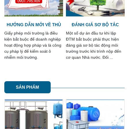
ĐÁNH GIÁ SƠ BỘ TÁC
NỘI DUNG GIẤY PHÉP MÔI
ĐỘNG MÔI TRƯỜNG
TRƯỜNG
Một số dự án đầu tư khi lập
Giấy phép môi trường là thủ tục
ĐTM bắt buộc phải thực hiện
hồ sơ mới được Nhà nước quy
đáng giá sơ bộ tác động môi
định thông qua nhiều văn bản
trường trước khi trình nộp đến
luật mới ban hành và áp dụng
cơ quan Nhà nước. Đối ...
kể từ năm 2022.
SẢN PHẨM