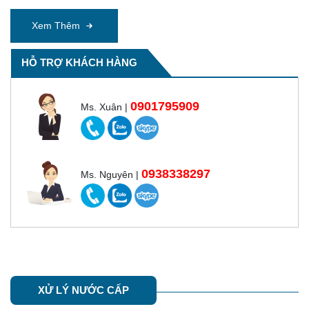
Xem Thêm
HỖ TRỢ KHÁCH HÀNG
0901795909
Ms. Xuân |
0938338297
Ms. Nguyên |
XỬ LÝ NƯỚC CẤP