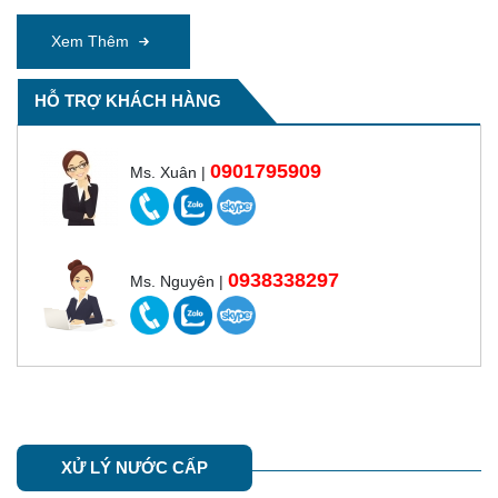
Xem Thêm
HỖ TRỢ KHÁCH HÀNG
0901795909
Ms. Xuân |
0938338297
Ms. Nguyên |
XỬ LÝ NƯỚC CẤP