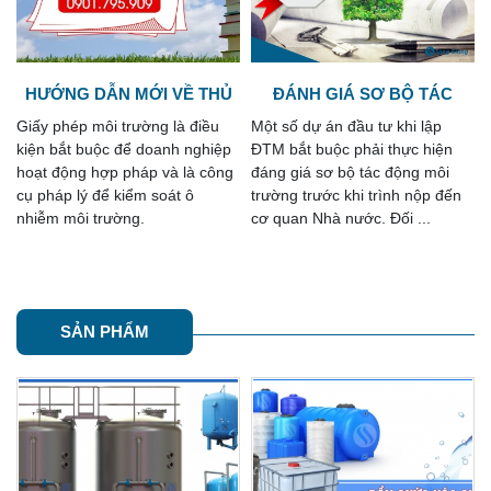
ĐÁNH GIÁ SƠ BỘ TÁC
NỘI DUNG GIẤY PHÉP MÔI
ĐỘNG MÔI TRƯỜNG
TRƯỜNG
Một số dự án đầu tư khi lập
Giấy phép môi trường là thủ tục
ĐTM bắt buộc phải thực hiện
hồ sơ mới được Nhà nước quy
đáng giá sơ bộ tác động môi
định thông qua nhiều văn bản
trường trước khi trình nộp đến
luật mới ban hành và áp dụng
cơ quan Nhà nước. Đối ...
kể từ năm 2022.
SẢN PHẨM