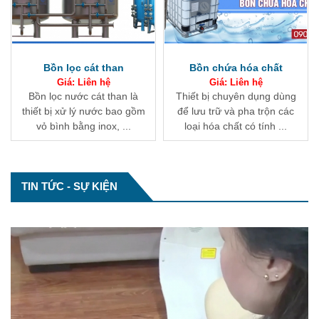
Bồn chứa hóa chất
Tháp oxy hóa
Giá: Liên hệ
Giá: Liên hệ
Thiết bị chuyên dụng dùng
Tháp oxy hóa là thiết bị đưa
để lưu trữ và pha trộn các
oxy từ không khí vào nước
loại hóa chất có tính ...
để chuyển hóa sắt ...
Tổng hợp về module xử lý nước thải
TIN TỨC - SỰ KIỆN
Module xử lý nước thải là hệ thống tích hợp
toàn bộ các thiết bị công nghệ thực ...
Bể lắng và công nghệ xử lý nước thải
Trong các công nghệ xử lý nước thải, bể lắng
đóng vai trò ...
Nước cứng và làm mềm nước cứng