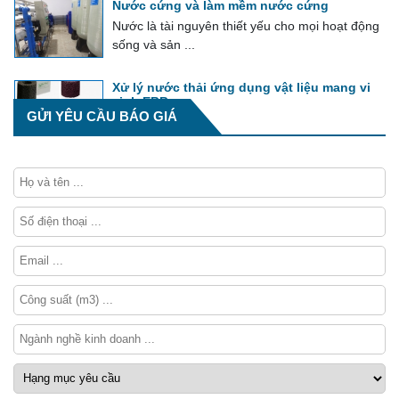
Nước cứng và làm mềm nước cứng
Nước là tài nguyên thiết yếu cho mọi hoạt động
sống và sản ...
Xử lý nước thải ứng dụng vật liệu mang vi
sinh EBB
GỬI YÊU CẦU BÁO GIÁ
EBB là một khối vật liệu sinh học tổng hợp xốp,
được tẩm các vi khuẩn hiếu khí ...
Phương pháp tính phí bảo vệ môi trường
đối với nước thải công nghiệp
Phí bảo vệ môi trường đối với nước thải công
nghiệp được tính theo tổng lượng ...
Tổng hợp về module xử lý nước thải
Module xử lý nước thải là hệ thống tích hợp
toàn bộ các thiết bị công nghệ thực ...
Bể lắng và công nghệ xử lý nước thải
Trong các công nghệ xử lý nước thải, bể lắng
đóng vai trò ...