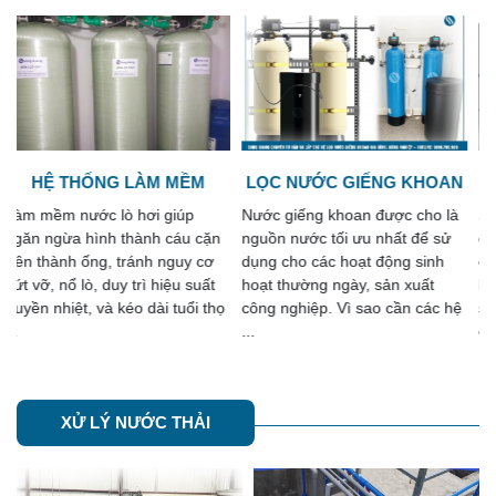
LỌC NƯỚC GIẾNG KHOAN
HỆ THỐNG RO
Nước giếng khoan được cho là
Song Giang chuyên tư vấn, lắp
nguồn nước tối ưu nhất để sử
đặt các hệ thống RO gia đình -
dụng cho các hoạt động sinh
công nghiệp với các công suất
hoạt thường ngày, sản xuất
khác nhau phù hợp với nhu cầu
công nghiệp. Vì sao cần các hệ
sử dụng. Cam kết chất lượng
...
các ...
XỬ LÝ NƯỚC THẢI