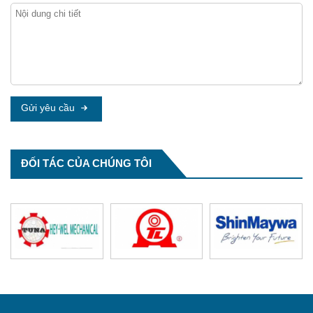
Nước cứng và làm mềm nước cứng
Nước là tài nguyên thiết yếu cho mọi hoạt động
sống và sản ...
Gửi yêu cầu
ĐỐI TÁC CỦA CHÚNG TÔI