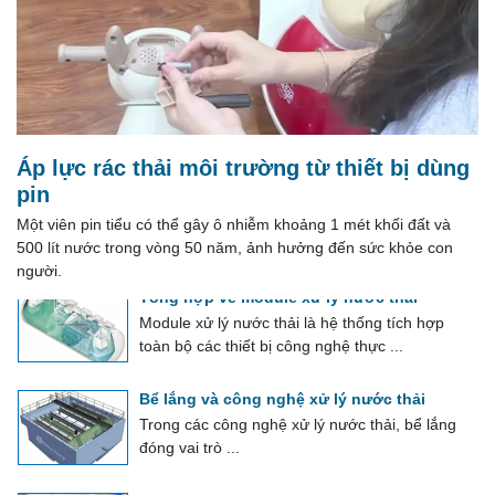
Nước là tài nguyên thiết yếu cho mọi hoạt động
sống và sản ...
Xử lý nước thải ứng dụng vật liệu mang vi
sinh EBB
EBB là một khối vật liệu sinh học tổng hợp xốp,
được tẩm các vi khuẩn hiếu khí ...
Áp lực rác thải môi trường từ thiết bị dùng
Phương pháp tính phí bảo vệ môi trường
pin
đối với nước thải công nghiệp
Một viên pin tiểu có thể gây ô nhiễm khoảng 1 mét khối đất và
Phí bảo vệ môi trường đối với nước thải công
500 lít nước trong vòng 50 năm, ảnh hưởng đến sức khỏe con
nghiệp được tính theo tổng lượng ...
người.
Tổng hợp về module xử lý nước thải
Module xử lý nước thải là hệ thống tích hợp
toàn bộ các thiết bị công nghệ thực ...
Bể lắng và công nghệ xử lý nước thải
Trong các công nghệ xử lý nước thải, bể lắng
đóng vai trò ...