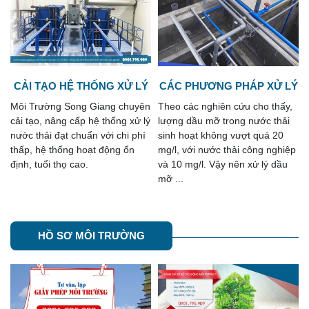
Ý
CÁC PHƯƠNG PHÁP XỬ LÝ
THIẾT KẾ HỆ THỐNG XỬ LÝ
DẦU MỠ TRONG NƯỚC
NƯỚC THẢI CHUNG CƯ
n
Theo các nghiên cứu cho thấy,
Công ty môi trường Song Giang
THẢI
ý
lượng dầu mỡ trong nước thải
nhận tư vấn và thiết kế hệ
sinh hoạt không vượt quá 20
thống xử lý nước thải chung cư
mg/l, với nước thải công nghiệp
trọn gói đảm bảo đạt mọi yêu
và 10 mg/l. Vậy nên xử lý dầu
cầu của các chủ đầu tư, cũng ...
mỡ ...
HỒ SƠ MÔI TRƯỜNG