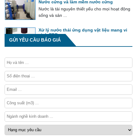
Nước cứng và làm mềm nước cứng
Nước là tài nguyên thiết yếu cho mọi hoạt động
sống và sản ...
Xử lý nước thải ứng dụng vật liệu mang vi
sinh EBB
GỬI YÊU CẦU BÁO GIÁ
EBB là một khối vật liệu sinh học tổng hợp xốp,
được tẩm các vi khuẩn hiếu khí ...
Phương pháp tính phí bảo vệ môi trường
đối với nước thải công nghiệp
Phí bảo vệ môi trường đối với nước thải công
nghiệp được tính theo tổng lượng ...
Tổng hợp về module xử lý nước thải
Module xử lý nước thải là hệ thống tích hợp
toàn bộ các thiết bị công nghệ thực ...
Bể lắng và công nghệ xử lý nước thải
Trong các công nghệ xử lý nước thải, bể lắng
đóng vai trò ...