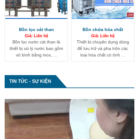
Bồn chứa hóa chất
Tháp oxy hóa
Giá: Liên hệ
Giá: Liên hệ
Thiết bị chuyên dụng dùng
Tháp oxy hóa là thiết bị đưa
để lưu trữ và pha trộn các
oxy từ không khí vào nước
loại hóa chất có tính ...
để chuyển hóa sắt ...
Tổng hợp về module xử lý nước thải
TIN TỨC - SỰ KIỆN
Module xử lý nước thải là hệ thống tích hợp
toàn bộ các thiết bị công nghệ thực ...
Bể lắng và công nghệ xử lý nước thải
Trong các công nghệ xử lý nước thải, bể lắng
đóng vai trò ...
Nước cứng và làm mềm nước cứng