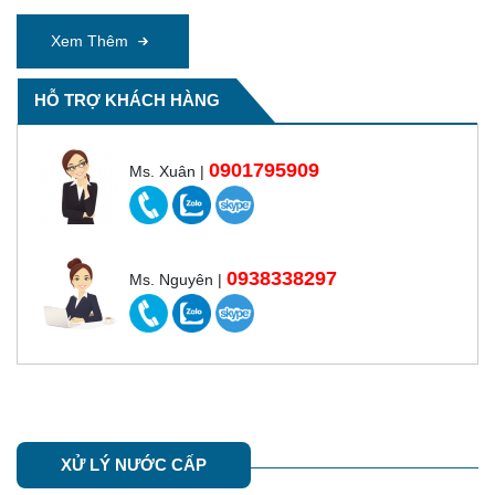
Xem Thêm
HỖ TRỢ KHÁCH HÀNG
0901795909
Ms. Xuân |
0938338297
Ms. Nguyên |
XỬ LÝ NƯỚC CẤP