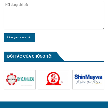
Nước cứng và làm mềm nước cứng
Nước là tài nguyên thiết yếu cho mọi hoạt động
sống và sản ...
Gửi yêu cầu
ĐỐI TÁC CỦA CHÚNG TÔI