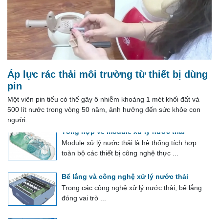
Nước là tài nguyên thiết yếu cho mọi hoạt động
sống và sản ...
Xử lý nước thải ứng dụng vật liệu mang vi
sinh EBB
EBB là một khối vật liệu sinh học tổng hợp xốp,
được tẩm các vi khuẩn hiếu khí ...
Áp lực rác thải môi trường từ thiết bị dùng
Phương pháp tính phí bảo vệ môi trường
pin
đối với nước thải công nghiệp
Một viên pin tiểu có thể gây ô nhiễm khoảng 1 mét khối đất và
Phí bảo vệ môi trường đối với nước thải công
500 lít nước trong vòng 50 năm, ảnh hưởng đến sức khỏe con
nghiệp được tính theo tổng lượng ...
người.
Tổng hợp về module xử lý nước thải
Module xử lý nước thải là hệ thống tích hợp
toàn bộ các thiết bị công nghệ thực ...
Bể lắng và công nghệ xử lý nước thải
Trong các công nghệ xử lý nước thải, bể lắng
đóng vai trò ...