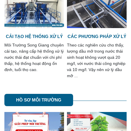
Ý
CÁC PHƯƠNG PHÁP XỬ LÝ
THIẾT KẾ HỆ THỐNG XỬ LÝ
DẦU MỠ TRONG NƯỚC
NƯỚC THẢI CHUNG CƯ
n
Theo các nghiên cứu cho thấy,
Công ty môi trường Song Giang
THẢI
ý
lượng dầu mỡ trong nước thải
nhận tư vấn và thiết kế hệ
sinh hoạt không vượt quá 20
thống xử lý nước thải chung cư
mg/l, với nước thải công nghiệp
trọn gói đảm bảo đạt mọi yêu
và 10 mg/l. Vậy nên xử lý dầu
cầu của các chủ đầu tư, cũng ...
mỡ ...
HỒ SƠ MÔI TRƯỜNG