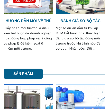
ĐÁNH GIÁ SƠ BỘ TÁC
NỘI DUNG GIẤY PHÉP MÔI
ĐỘNG MÔI TRƯỜNG
TRƯỜNG
Một số dự án đầu tư khi lập
Giấy phép môi trường là thủ tục
ĐTM bắt buộc phải thực hiện
hồ sơ mới được Nhà nước quy
đáng giá sơ bộ tác động môi
định thông qua nhiều văn bản
trường trước khi trình nộp đến
luật mới ban hành và áp dụng
cơ quan Nhà nước. Đối ...
kể từ năm 2022.
SẢN PHẨM