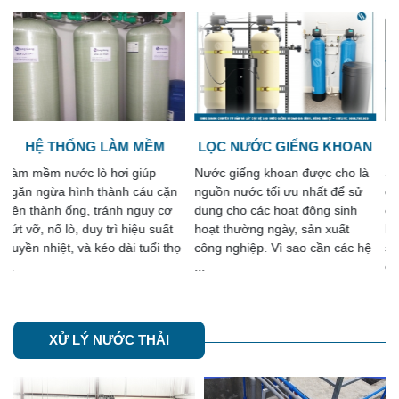
LỌC NƯỚC GIẾNG KHOAN
HỆ THỐNG RO
Nước giếng khoan được cho là
Song Giang chuyên tư vấn, lắp
nguồn nước tối ưu nhất để sử
đặt các hệ thống RO gia đình -
dụng cho các hoạt động sinh
công nghiệp với các công suất
hoạt thường ngày, sản xuất
khác nhau phù hợp với nhu cầu
công nghiệp. Vì sao cần các hệ
sử dụng. Cam kết chất lượng
...
các ...
XỬ LÝ NƯỚC THẢI