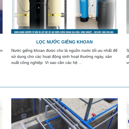
HỆ THỐNG RO
để
Song Giang chuyên tư vấn, lắp đặt các hệ thống RO gia
S
đình - công nghiệp với các công suất khác nhau phù hợp
n
với nhu cầu sử dụng. Cam kết chất lượng các ...
c