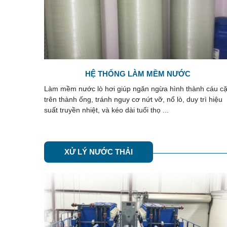
LỌC NƯỚC GIẾNG KHOAN
h cáu cặn
Nước giếng khoan được cho là nguồn nước tối ưu nhất 
rì hiệu
sử dụng cho các hoạt động sinh hoạt thường ngày, sản
xuất công nghiệp. Vì sao cần các hệ ...
XỬ LÝ NƯỚC THẢI