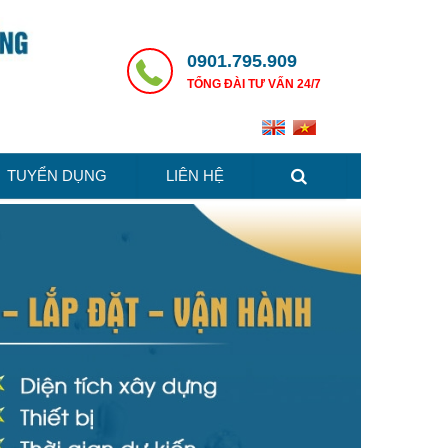
0901.795.909
TỔNG ĐÀI TƯ VẤN 24/7
TUYỂN DỤNG
LIÊN HỆ