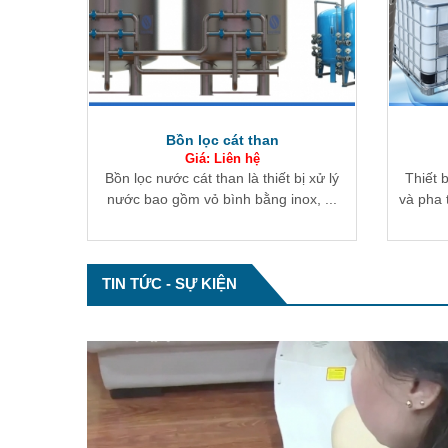
Bồn chứa hóa chất
Giá: Liên hệ
ị xử lý
Thiết bị chuyên dụng dùng để lưu trữ
Tháp 
x, ...
và pha trộn các loại hóa chất có tính ...
không k
TIN TỨC - SỰ KIỆN