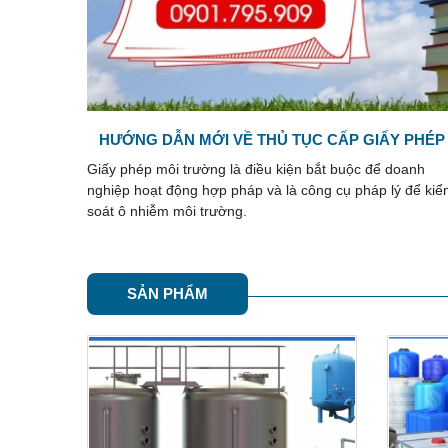
 PHÉP
ĐÁNH GIÁ SƠ BỘ TÁC ĐỘNG MÔI TRƯỜNG
oanh
Một số dự án đầu tư khi lập ĐTM bắt buộc phải thực hiệ
ý để kiểm
đáng giá sơ bộ tác động môi trường trước khi trình nộp
đến cơ quan Nhà nước. Đối ...
SẢN PHẨM