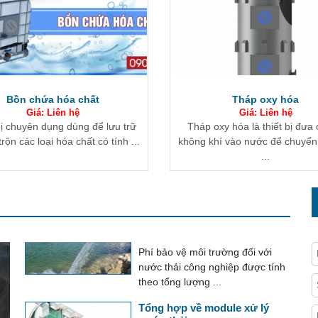
Nước là tài nguyên thiết yếu cho
mọi hoạt động sống và sản ...
Xử lý nước thải ứng dụng vật
liệu mang vi sinh EBB
Tháp oxy hóa
Bể tuyển nổi hình chữ n
EBB là một khối vật liệu sinh học
Giá: Liên hệ
Giá: Liên hệ
tổng hợp xốp, được tẩm các vi
oxy hóa là thiết bị đưa oxy từ
Thiết bị kỹ thuật tiên tiến tr
khuẩn hiếu khí ...
hí vào nước để chuyển hóa sắt
thống xử lý nước thải vận hành
...
Phương pháp tính phí bảo vệ
môi trường đối với nước thải
công nghiệp
Phí bảo vệ môi trường đối với
nước thải công nghiệp được tính
theo tổng lượng ...
Tổng hợp về module xử lý
nước thải
Module xử lý nước thải là hệ
thống tích hợp toàn bộ các thiết