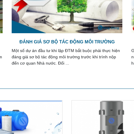
NỘI DUNG GIẤY PHÉP MÔI TRƯỜNG
n
Giấy phép môi trường là thủ tục hồ sơ mới được Nhà
K
Tổng hợp về module xử lý
nước thải
nước quy định thông qua nhiều văn bản luật mới ban
p
hành và áp dụng kể từ năm 2022.
đ
Module xử lý nước thải là hệ
thống tích hợp toàn bộ các thiết
bị công nghệ thực ...
Bể lắng và công nghệ xử lý
nước thải
Trong các công nghệ xử lý nước
thải, bể lắng đóng vai trò ...
Nước cứng và làm mềm nước
cứng