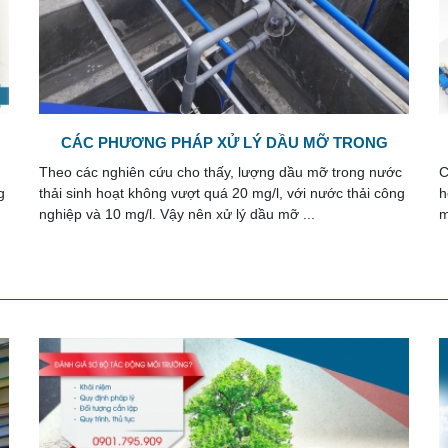
THIẾT KẾ HỆ THỐNG XỬ LÝ NƯỚC THẢI CHUNG
CƯ
c
Công ty môi trường Song Giang nhận tư vấn và thiết kế
S
g
hệ thống xử lý nước thải chung cư trọn gói đảm bảo đạt
đ
mọi yêu cầu của các chủ đầu tư, cũng ...
h