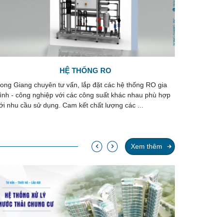
HỆ THỐNG LỌC NƯỚC
CÔN
ong Giang chuyên thiết kế, gia công, lắp đặt hệ thống lọc
Công ngh
ước đạt chất lượng cao với chi phí đầu tư thấp. Thẩm mỹ
đảm bảo 
ao, độ bền vượt trội, dễ ...
đủ các ti
Xem thêm