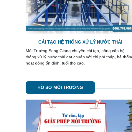
ẢI
CÁC PHƯƠNG PHÁP XỬ LÝ DẦU MỠ TRONG
NƯỚC THẢI
p hệ
Theo các nghiên cứu cho thấy, lượng dầu mỡ trong nướ
 hệ thống
thải sinh hoạt không vượt quá 20 mg/l, với nước thải côn
nghiệp và 10 mg/l. Vậy nên xử lý dầu mỡ ...
HỒ SƠ MÔI TRƯỜNG